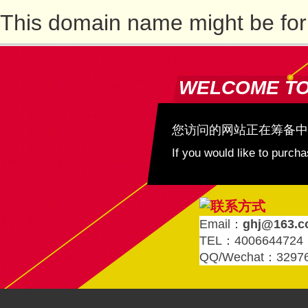
This domain name might be for
WELCOME T
您访问的网站正在筹备中
If you would like to purc
Email：
ghj@163.
TEL：4006644724
QQ/Wechat：3297